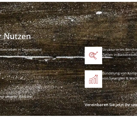
hr Nutzen
ibetrieben in Deutschland
Strukturiertes Bench
Zahlen in Bäckereibet
&
Bündelung von Kompe
von Synergien & Wac
d unserer ‚Bäckerei
Vereinbaren Sie jetzt Ihr u