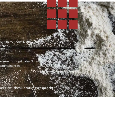
marking von GuV & operativen
rieben
tenzen zur optimalen Nutzung
hstumschancen
nverbindliches Beratungs­gespräch!
JETZT KONTAKTIEREN