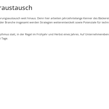
raustausch
ahrungsaustausch weit hinaus. Denn hier arbeiten jahrzehntelange Kenner des Bäcke
der Branche insgesamt werden Strategien weiterentwickelt sowie Potenziale für tech
hythmus statt, in der Regel im Frühjahr und Herbst eines Jahres. Auf Unternehmerebene
i Tage.