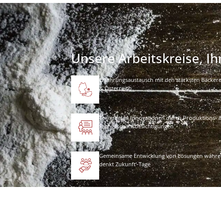
Unsere Arbeitskreise, I
Erfahrungsaustausch mit den stärksten Bäckere
& Österreich
Teilhabe an Innovationen durch Produktions- 
Fachgeschäftsbesichtigungen
Gemeinsame Entwicklung von Lösungen währen
denkt Zukunft‘-Tage